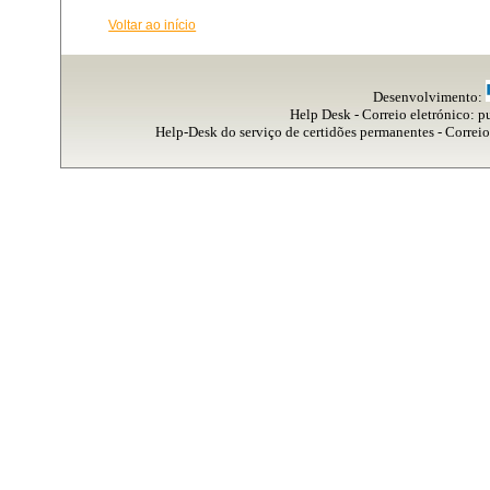
Voltar ao início
Desenvolvimento
:
Help Desk - Correio eletrónico
:
p
Help-Desk do serviço de certidões permanentes - Correio